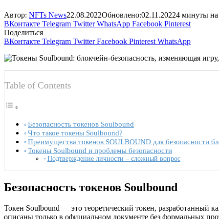
Автор:
NFTs News
22.08.2022
Обновлено:
02.11.2022
4 минуты на
ВКонтакте
Telegram
Twitter
WhatsApp
Facebook
Pinterest
Поделиться
ВКонтакте
Telegram
Twitter
Facebook
Pinterest
WhatsApp
Table of Contents
Безопасность токенов Soulbound
Что такое токены Soulbound?
Преимущества токенов SOULBOUND для безопасности бл
Токены Soulbound и проблемы безопасности
Подтверждение личности – сложный вопрос
Безопасность токенов Soulbound
Токен Soulbound — это теоретический токен, разработанный ка
описаны только в официальном документе без формальных прот