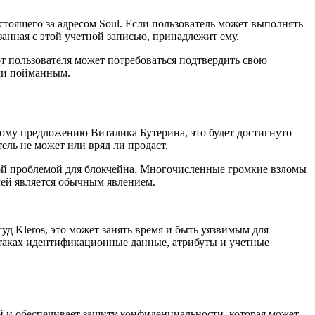
стоящего за адресом Soul. Если пользователь может выполнять
занная с этой учетной записью, принадлежит ему.
т пользователя может потребоваться подтвердить свою
учи пойманным.
ному предложению Виталика Бутерина, это будет достигнуто
ль не может или вряд ли продаст.
зной проблемой для блокчейна. Многочисленные громкие взломы
чей является обычным явлением.
д Kleros, это может занять время и быть уязвимым для
атаках идентификационные данные, атрибуты и учетные
 и обеспечивает защиту конфиденциальности, которая может