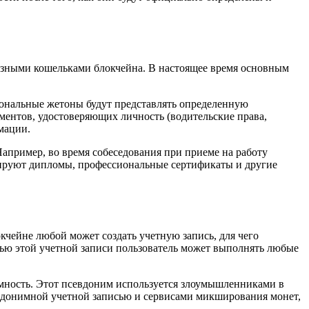
азными кошельками блокчейна. В настоящее время основным
сональные жетоны будут представлять определенную
ментов, удостоверяющих личность (водительские права,
мации.
Например, во время собеседования при приеме на работу
дируют дипломы, профессиональные сертификаты и другие
кчейне любой может создать учетную запись, для чего
щью этой учетной записи пользователь может выполнять любые
имность. Этот псевдоним используется злоумышленниками в
евдонимной учетной записью и сервисами микширования монет,