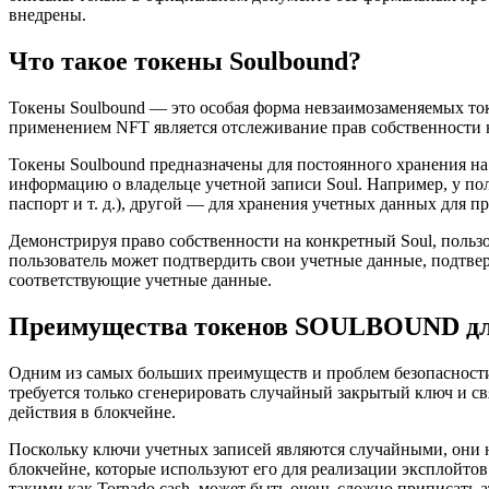
внедрены.
Что такое токены Soulbound?
Токены Soulbound — это особая форма невзаимозаменяемых ток
применением NFT является отслеживание прав собственности 
Токены Soulbound предназначены для постоянного хранения на
информацию о владельце учетной записи Soul. Например, у пол
паспорт и т. д.), другой — для хранения учетных данных для 
Демонстрируя право собственности на конкретный Soul, пользо
пользователь может подтвердить свои учетные данные, подтв
соответствующие учетные данные.
Преимущества токенов SOULBOUND для
Одним из самых больших преимуществ и проблем безопасности 
требуется только сгенерировать случайный закрытый ключ и с
действия в блокчейне.
Поскольку ключи учетных записей являются случайными, они 
блокчейне, которые используют его для реализации эксплойто
такими как Tornado.cash, может быть очень сложно приписать а