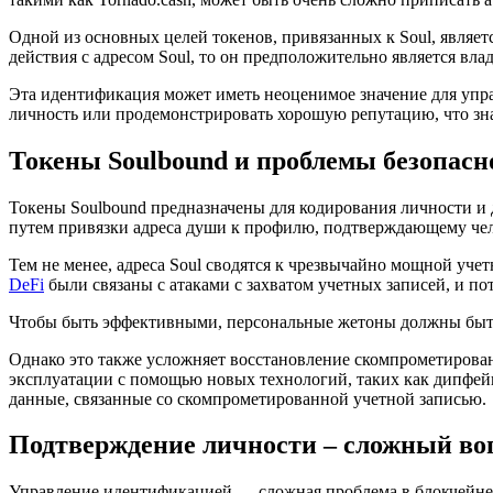
Одной из основных целей токенов, привязанных к Soul, являет
действия с адресом Soul, то он предположительно является вл
Эта идентификация может иметь неоценимое значение для упра
личность или продемонстрировать хорошую репутацию, что зна
Токены Soulbound и проблемы безопасн
Токены Soulbound предназначены для кодирования личности и 
путем привязки адреса души к профилю, подтверждающему чело
Тем не менее, адреса Soul сводятся к чрезвычайно мощной уче
DeFi
были связаны с атаками с захватом учетных записей, и п
Чтобы быть эффективными, персональные жетоны должны быть
Однако это также усложняет восстановление скомпрометированн
эксплуатации с помощью новых технологий, таких как дипфей
данные, связанные со скомпрометированной учетной записью.
Подтверждение личности – сложный во
Управление идентификацией — сложная проблема в блокчейне.