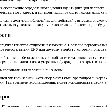
ся обеспечение определенного уровня идентификации человека, 
адельцем этого адреса, и вся идентифицирующая информация, свя
вления доступом к блокчейну. Для действий с высоким риском о
чительно усложняет атаку смарт-контрактов блокчейна, не буд
ости
других атрибутов сущности в блокчейне. Согласно первоначаль
вечность, имени ENS или другому атрибуту, который пользовате
тной записи, а безопасность учетной записи уже является серье
отеря криптовалюты из-за утерянных / украденных закрытых клю
 сложными для передачи или замены.
ой учетной записи. Хотя спор может быть урегулирован через су
ки. Тем временем злоумышленник может использовать в своих 
прос
 Псевдонимность блокчейна является преднамеренной функцией