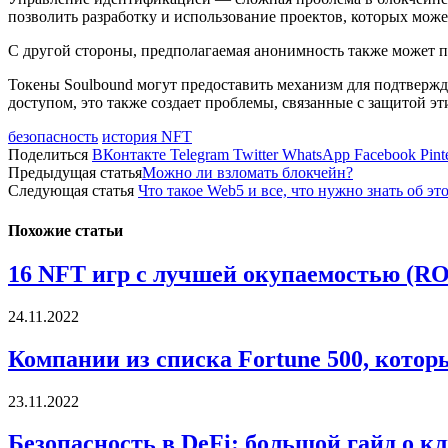
позволить разработку и использование проектов, которых може
С другой стороны, предполагаемая анонимность также может п
Токены Soulbound могут предоставить механизм для подтвержде
доступом, это также создает проблемы, связанные с защитой 
безопасность
история NFT
Поделиться
ВКонтакте
Telegram
Twitter
WhatsApp
Facebook
Pint
Предыдущая статья
Можно ли взломать блокчейн?
Следующая статья
Что такое Web5 и все, что нужно знать об эт
Похожие статьи
16 NFT игр с лучшей окупаемостью (RO
24.11.2022
Компании из списка Fortune 500, кото
23.11.2022
Безопасность в DeFi: большой гайд о 