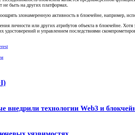
т не быть на других платформах.
оощрять злонамеренную активность в блокчейне, например, исп
ния личности или других атрибутов объекта в блокчейне. Хотя 
этих удостоверений и управлением последствиями скомпрометиро
erest
ом
I)
рые внедрили технологии Web3 и блокчей
ключевых уязвимостях