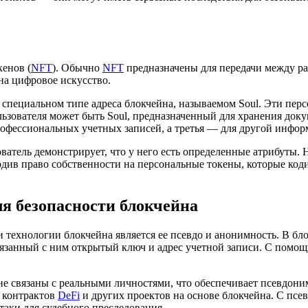
енов (
NFT
). Обычно
NFT
предназначены для передачи между р
на цифровое искусство.
 специальном типе адреса блокчейна, называемом Soul. Эти пер
ьзователя может быть Soul, предназначенный для хранения доку
профессиональных учетных записей, а третья — для другой инфор
ватель демонстрирует, что у него есть определенные атрибуты. 
ердив право собственности на персональные токены, которые ко
 безопасности блокчейна
технологии блокчейна является ее псевдо и анонимность. В бло
вязанный с ним открытый ключ и адрес учетной записи. С помо
не связаны с реальными личностями, что обеспечивает псевдон
в контрактов
DeFi
и других проектов на основе блокчейна. С пс
таки для судебного преследования.