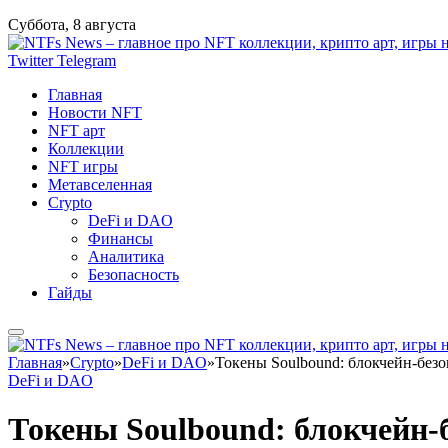
Суббота, 8 августа
Twitter
Telegram
Главная
Новости NFT
NFT арт
Коллекции
NFT игры
Метавселенная
Crypto
DeFi и DAO
Финансы
Аналитика
Безопасность
Гайды
Главная
»
Crypto
»
DeFi и DAO
»
Токены Soulbound: блокчейн-без
DeFi и DAO
Токены Soulbound: блокчейн-