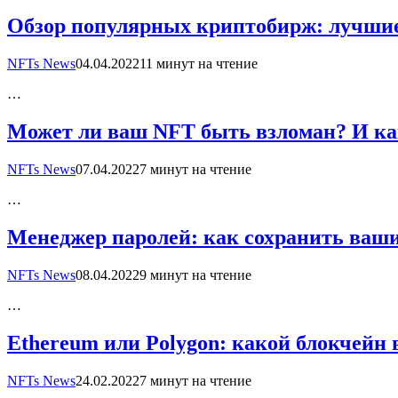
Обзор популярных криптобирж: лучшие
NFTs News
04.04.2022
11 минут на чтение
…
Может ли ваш NFT быть взломан? И как
NFTs News
07.04.2022
7 минут на чтение
…
Менеджер паролей: как сохранить ваши
NFTs News
08.04.2022
9 минут на чтение
…
Ethereum или Polygon: какой блокчейн
NFTs News
24.02.2022
7 минут на чтение